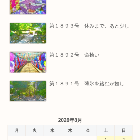
第１８９３号 休みまで、あと少し
第１８９２号 命拾い
第１８９１号 薄氷を踏むが如し
2026年8月
月
火
水
木
金
土
日
1
2