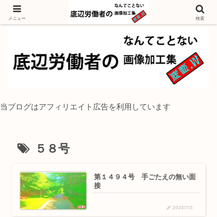
独身底辺おじさんが風景写真をイラスト風に加工するブログ
メニュー
検索
当ブログはアフィリエイト広告を利用しています
５８号
第１４９４号 手ごたえの無い面
接
2025/7/3