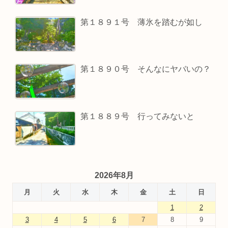
第１８９１号 薄氷を踏むが如し
第１８９０号 そんなにヤバいの？
第１８８９号 行ってみないと
2026年8月
月
火
水
木
金
土
日
1
2
3
4
5
6
7
8
9