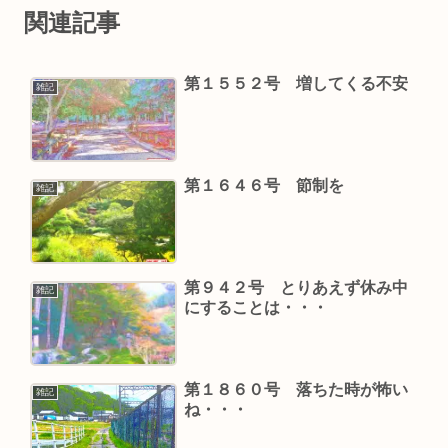
関連記事
第１５５２号 増してくる不安
雑記
第１６４６号 節制を
雑記
第９４２号 とりあえず休み中
雑記
にすることは・・・
第１８６０号 落ちた時が怖い
雑記
ね・・・