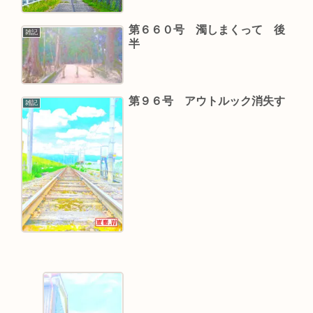
第６６０号 濁しまくって 後
雑記
半
第９６号 アウトルック消失す
雑記