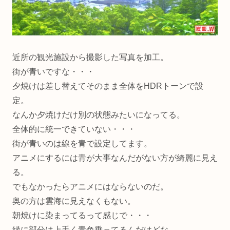
近所の観光施設から撮影した写真を加工。
街が青いですな・・・
夕焼けは差し替えてそのまま全体をHDRトーンで設
定。
なんか夕焼けだけ別の状態みたいになってる。
全体的に統一できていない・・・
街が青いのは線を青で設定してます。
アニメにするには青が大事なんだがない方が綺麗に見え
る。
でもなかったらアニメにはならないのだ。
奥の方は雲海に見えなくもない。
朝焼けに染まってるって感じで・・・
緑に部分は上手く青色乗ってるんだけどな。