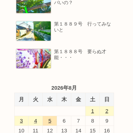
バいの？
第１８８９号 行ってみな
いと
第１８８８号 要らぬ才
能・・・
2026年8月
月
火
水
木
金
土
日
1
2
3
4
5
6
7
8
9
10
11
12
13
14
15
16