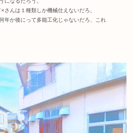
うになるだろう。
て×さんは１種類しか機械仕えないだろ。
は何年か後にって多能工化じゃないだろ、これ