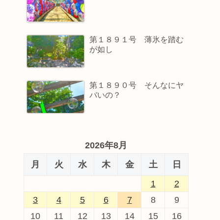
第１８９１号 薄氷を踏む
が如し
第１８９０号 そんなにヤ
バいの？
2026年8月
月
火
水
木
金
土
日
1
2
3
4
5
6
7
8
9
10
11
12
13
14
15
16