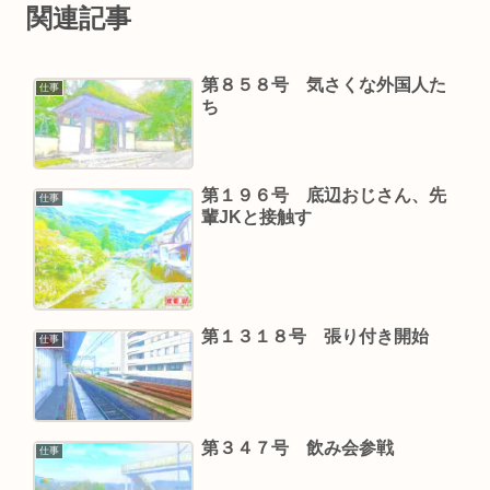
関連記事
第８５８号 気さくな外国人た
仕事
ち
第１９６号 底辺おじさん、先
仕事
輩JKと接触す
第１３１８号 張り付き開始
仕事
第３４７号 飲み会参戦
仕事