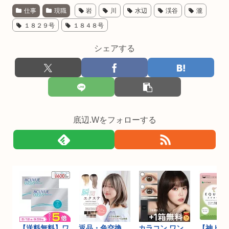
仕事
現職
岩
川
水辺
渓谷
瀧
１８２９号
１８４８号
シェアする
底辺.Wをフォローする