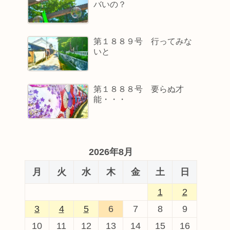
バいの？
第１８８９号 行ってみな
いと
第１８８８号 要らぬ才
能・・・
2026年8月
月
火
水
木
金
土
日
1
2
3
4
5
6
7
8
9
10
11
12
13
14
15
16