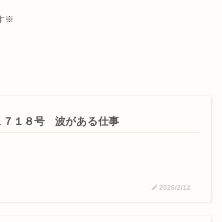
す※
１７１８号 波がある仕事
2026/2/12