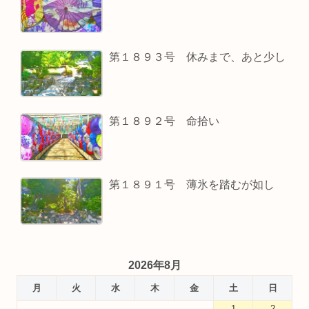
第１８９３号 休みまで、あと少し
第１８９２号 命拾い
第１８９１号 薄氷を踏むが如し
2026年8月
月
火
水
木
金
土
日
1
2