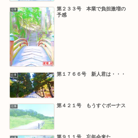
第２３３号 本業で負担激増の
仕事
予感
第１７６６号 新人君は・・・
仕事
第４２１号 もうすぐボーナス
仕事
第９１１号 忘年会来た
仕事