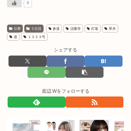
0
仕事
５社目
参道
法隆寺
灯篭
草木
道
１３２３号
シェアする
底辺.Wをフォローする