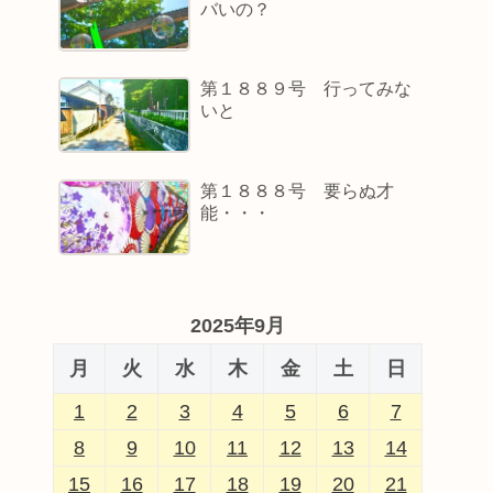
バいの？
第１８８９号 行ってみな
いと
第１８８８号 要らぬ才
能・・・
2025年9月
月
火
水
木
金
土
日
1
2
3
4
5
6
7
8
9
10
11
12
13
14
15
16
17
18
19
20
21