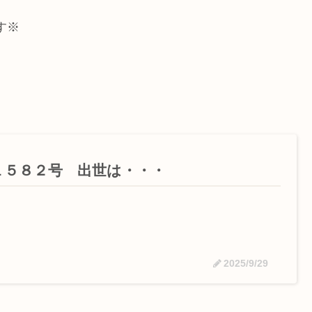
す※
１５８２号 出世は・・・
2025/9/29