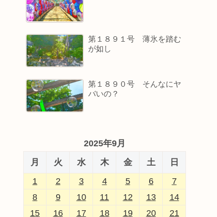
第１８９１号 薄氷を踏む
が如し
第１８９０号 そんなにヤ
バいの？
2025年9月
月
火
水
木
金
土
日
1
2
3
4
5
6
7
8
9
10
11
12
13
14
15
16
17
18
19
20
21