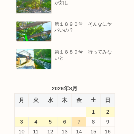
が如し
第１８９０号 そんなにヤ
バいの？
第１８８９号 行ってみな
いと
2026年8月
月
火
水
木
金
土
日
1
2
3
4
5
6
7
8
9
10
11
12
13
14
15
16