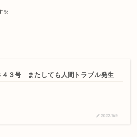
す※
３４３号 またしても人間トラブル発生
2022/5/9