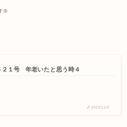
す※
５２１号 年老いたと思う時４
2022/11/3