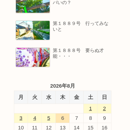
バいの？
第１８８９号 行ってみな
いと
第１８８８号 要らぬ才
能・・・
2026年8月
月
火
水
木
金
土
日
1
2
3
4
5
6
7
8
9
10
11
12
13
14
15
16